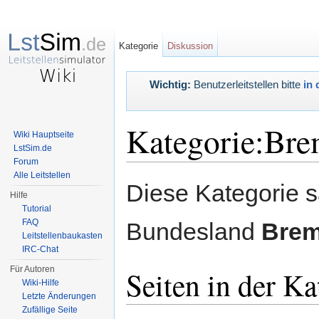
Kategorie
Diskussion
Wichtig:
Benutzerleitstellen bitte
in 
Kategorie:Br
Wiki Hauptseite
LstSim.de
Forum
Wechseln zu:
Navigation
,
Suche
Alle Leitstellen
Diese Kategorie s
Hilfe
Tutorial
FAQ
Bundesland
Bre
Leitstellenbaukasten
IRC-Chat
Für Autoren
Seiten in der K
Wiki-Hilfe
Letzte Änderungen
Zufällige Seite