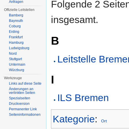
Folgende 2 Seiten
Anfragen
Offizielle Leitstellen
Bamberg
insgesamt.
Bayreuth
Coburg
Erding
B
Frankfurt
Hamburg
Ludwigsburg
Nord
Leitstelle Breme
Stuttgart
Untermain
Würzburg
I
Werkzeuge
Links auf diese Seite
Änderungen an
verlinkten Seiten
ILS Bremen
Spezialseiten
Druckversion
Permanenter Link
Seiten­informationen
Kategorie
:
Ort