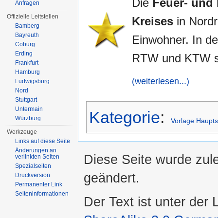
Die
Feuer- und 
Anfragen
Offizielle Leitstellen
Kreises
in Nordr
Bamberg
Bayreuth
Einwohner. In d
Coburg
Erding
RTW und KTW so
Frankfurt
Hamburg
(weiterlesen...)
Ludwigsburg
Nord
Stuttgart
Untermain
Kategorie
:
Würzburg
Vorlage Haupts
Werkzeuge
Links auf diese Seite
Änderungen an
Diese Seite wurde zul
verlinkten Seiten
Spezialseiten
geändert.
Druckversion
Permanenter Link
Seiten­informationen
Der Text ist unter der