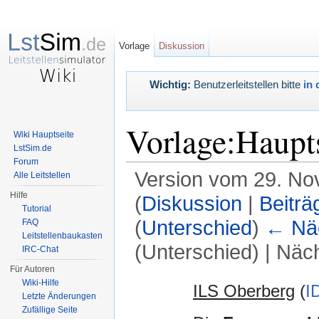
Vorlage
Diskussion
Wichtig:
Benutzerleitstellen bitte
in 
Vorlage:Haupts
Wiki Hauptseite
LstSim.de
Forum
Version vom 29. No
Alle Leitstellen
Hilfe
(
Diskussion
|
Beiträ
Tutorial
(
Unterschied
)
← Näc
FAQ
Leitstellenbaukasten
(Unterschied) | Näc
IRC-Chat
Wechseln zu:
Navigation
,
Suche
Für Autoren
Wiki-Hilfe
ILS Oberberg
(
I
Letzte Änderungen
Zufällige Seite