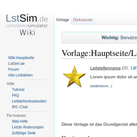
Vorlage
Diskussion
Wichtig:
Benutzerl
Vorlage:Hauptseite/L
Wiki Hauptseite
Wechseln zu:
Navigation
,
Suche
LstSim.de
Leitstellenname
(
ID: 1
Forum
Alle Leitstellen
Lorem ipsum dolor sit a
Hilfe
(weiterlesen...)
Tutorial
FAQ
Leitstellenbaukasten
IRC-Chat
Für Autoren
Wiki-Hilfe
Diese Vorlage ist das Grundgerüst aller 
Letzte Änderungen
Zufällige Seite