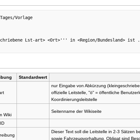
Tages/Vorlage

chriebene Lst-art> <Ort>''' in <Region/Bundesland> ist .
ibung
Standardwert
nur Eingabe von Abkürzung (kleingeschriebe
art
offizielle Leitstelle, "ö" = öffentliche Benutzer
Koordinierungsleitstelle
Seitenname der Wikiseite
im Wiki
 ID
Dieser Text soll die Leitstelle in 2-3 Sätzen
reibung
sowie Fahrzeugvorhaltung. Obligat sind Beso