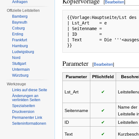
Kopiervorlage
[
Bearbeiten
]
Anfragen
Offizielle Leitstellen
Bamberg
{{Vorlage:Hauptseite/Lst des 
Bayreuth
| Lst_Art    = e

| Seitenname = 

Coburg
| ID         = 

Erding
| Text       = Die '''<ausges
Frankfurt
Hamburg
Ludwigsburg
Nord
Parameter
Stuttgart
[
Bearbeiten
]
Untermain
Würzburg
Parameter
Pflichtfeld
Beschre
Werkzeuge
Links auf diese Seite
Lst_Art
✔
Leitstellen
Änderungen an
verlinkten Seiten
Spezialseiten
Name der
Seitenname
✔
Druckversion
Leitstelle 
Permanenter Link
ID
✔
Leitstellen
Seiten­informationen
Text
✔
Kurzbesch