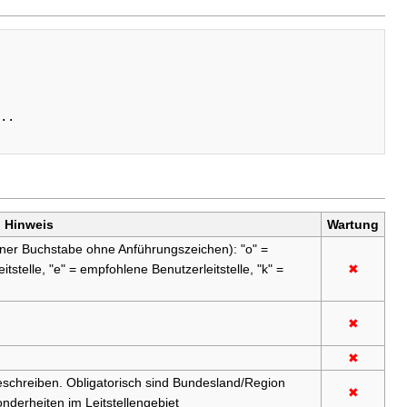
.. 

Hinweis
Wartung
ner Buchstabe ohne Anführungszeichen): "o" =
leitstelle, "e" = empfohlene Benutzerleitstelle, "k" =
✖
✖
✖
 beschreiben. Obligatorisch sind Bundesland/Region
✖
nderheiten im Leitstellengebiet