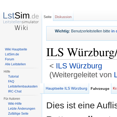
Seite
Diskussion
Wichtig:
Benutzerleitstellen bitte
in 
ILS Würzburg
Wiki Hauptseite
LstSim.de
Forum
<
ILS Würzburg
Alle Leitstellen
Hilfe
(Weitergeleitet von
Tutorial
Wechseln zu:
Navigation
,
Suche
FAQ
Leitstellenbaukasten
Hauptseite ILS Würzburg
Kr
Fahrzeuge
IRC-Chat
Für Autoren
Dies ist eine Aufli
Wiki-Hilfe
Letzte Änderungen
Zufällige Seite