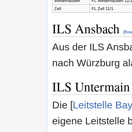
Winterhausen
FL Winterhausen 11/
Zell
FL Zell 11/1
ILS Ansbach
[
Bear
Aus der ILS Ansb
nach Würzburg al
ILS Untermain
Die [
Leitstelle Ba
eigene Leitstelle b