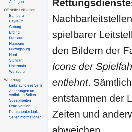
Rettungsdienst
Anfragen
Offizielle Leitstellen
Nachbarleitstelle
Bamberg
Bayreuth
Coburg
spielbarer Leitste
Erding
Frankfurt
Hamburg
den Bildern der F
Ludwigsburg
Nord
Stuttgart
Icons der Spielfa
Untermain
Würzburg
entlehnt
. Sämtlic
Werkzeuge
Links auf diese Seite
Änderungen an
entstammen der L
verlinkten Seiten
Spezialseiten
Druckversion
Zeiten und ander
Permanenter Link
Seiten­informationen
abweichen.