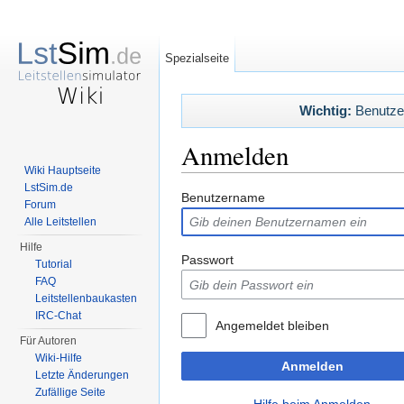
Spezialseite
Wichtig:
Benutzerl
Anmelden
Wiki Hauptseite
Wechseln zu:
Navigation
,
Suche
LstSim.de
Benutzername
Forum
Alle Leitstellen
Hilfe
Passwort
Tutorial
FAQ
Leitstellenbaukasten
IRC-Chat
Angemeldet bleiben
Für Autoren
Wiki-Hilfe
Anmelden
Letzte Änderungen
Zufällige Seite
Hilfe beim Anmelden