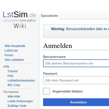
Spezialseite
Wichtig:
Benutzerleitstellen bitte
in 
Anmelden
Wiki Hauptseite
LstSim.de
Wechseln zu:
Navigation
,
Suche
Forum
Benutzername
Alle Leitstellen
Hilfe
Tutorial
Passwort
FAQ
Leitstellenbaukasten
IRC-Chat
Angemeldet bleiben
Für Autoren
Wiki-Hilfe
Letzte Änderungen
Anmelden
Zufällige Seite