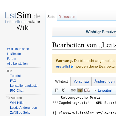
Seite
Diskussion
Wichtig:
Benutzerl
Bearbeiten von „Leits
Wiki Hauptseite
Wechseln zu:
Navigation
,
Suche
LstSim.de
Forum
Warnung:
Du bist nicht angemeldet. 
Alle Leitstellen
erstellst
, werden deine Bearbeit
Hilfe
Tutorial
FAQ
Wikitext
Vorschau
Änderungen
Leitstellenbaukasten
Erweitert
IRC-Chat
Für Autoren
Wiki-Hilfe
Letzte Änderungen
Zufällige Seite