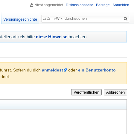
Nicht angemeldet
Diskussionsseite
Beiträge
Anmelden
Suche
Versionsgeschichte
tellenartikels bitte
diese Hinweise
beachten.
hführst. Sofern du dich
anmeldest
oder
ein Benutzerkonto
dnet.
Veröffentlichen
Abbrechen