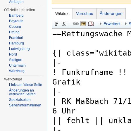
Anfragen
Offizielle Leitstellen
Wikitext
Vorschau
Änderungen
Bamberg
Bayreuth
Erweitert
S
Coburg
Erding
Frankfurt
Hamburg
Ludwigsburg
Nord
Stuttgart
Untermain
Würzburg
Werkzeuge
Links auf diese Seite
Änderungen an
verlinkten Seiten
Spezialseiten
Seiten­informationen