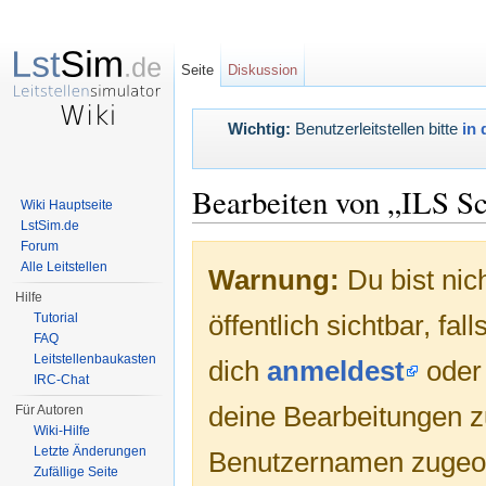
Seite
Diskussion
Wichtig:
Benutzerleitstellen bitte
in 
Bearbeiten von „ILS Sc
Wiki Hauptseite
LstSim.de
Wechseln zu:
Navigation
,
Suche
Forum
Alle Leitstellen
Warnung:
Du bist nic
Hilfe
öffentlich sichtbar, fa
Tutorial
FAQ
Leitstellenbaukasten
dich
anmeldest
ode
IRC-Chat
deine Bearbeitungen 
Für Autoren
Wiki-Hilfe
Letzte Änderungen
Benutzernamen zugeo
Zufällige Seite