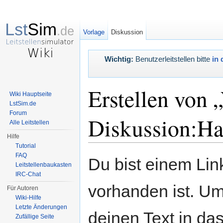
Vorlage
Diskussion
Wichtig:
Benutzerleitstellen bitte
in 
Erstellen von 
Wiki Hauptseite
LstSim.de
Forum
Diskussion:Hau
Alle Leitstellen
Hilfe
Tutorial
Wechseln zu:
Navigation
,
Suche
FAQ
Du bist einem Link
Leitstellenbaukasten
IRC-Chat
vorhanden ist. Um
Für Autoren
Wiki-Hilfe
Letzte Änderungen
deinen Text in da
Zufällige Seite