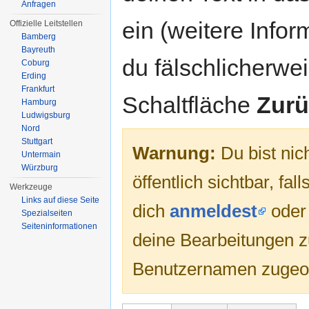
Anfragen
ein (weitere Info
Offizielle Leitstellen
Bamberg
Bayreuth
du fälschlicherweis
Coburg
Erding
Frankfurt
Schaltfläche
Zurü
Hamburg
Ludwigsburg
Nord
Stuttgart
Warnung:
Du bist nic
Untermain
Würzburg
öffentlich sichtbar, fa
Werkzeuge
Links auf diese Seite
dich
anmeldest
ode
Spezialseiten
Seiten­informationen
deine Bearbeitungen 
Benutzernamen zugeo