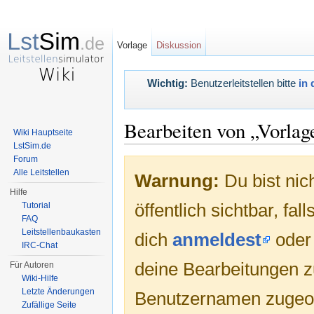
Vorlage
Diskussion
Wichtig:
Benutzerleitstellen bitte
in 
Bearbeiten von „Vorlag
Wiki Hauptseite
LstSim.de
Wechseln zu:
Navigation
,
Suche
Forum
Alle Leitstellen
Warnung:
Du bist nic
Hilfe
öffentlich sichtbar, fa
Tutorial
FAQ
Leitstellenbaukasten
dich
anmeldest
ode
IRC-Chat
deine Bearbeitungen 
Für Autoren
Wiki-Hilfe
Letzte Änderungen
Benutzernamen zugeo
Zufällige Seite