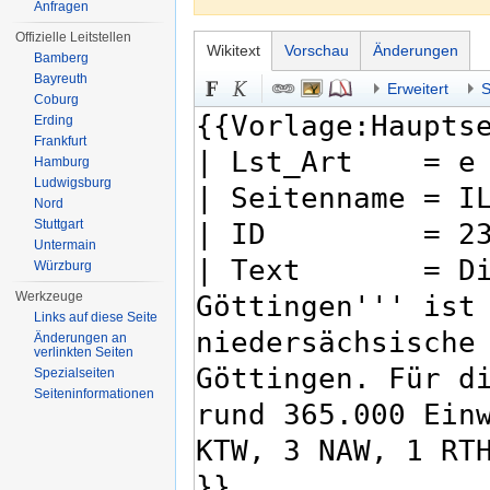
Anfragen
Offizielle Leitstellen
Wikitext
Vorschau
Änderungen
Bamberg
Bayreuth
Erweitert
S
Coburg
Erding
Frankfurt
Hamburg
Ludwigsburg
Nord
Stuttgart
Untermain
Würzburg
Werkzeuge
Links auf diese Seite
Änderungen an
verlinkten Seiten
Spezialseiten
Seiten­informationen