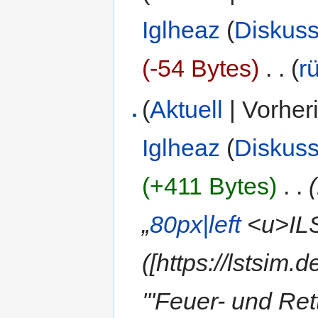
Iglheaz
(
Diskuss
(-54 Bytes)
‎
. .
(
r
(
Aktuell
| Vorher
Iglheaz
(
Diskuss
(+411 Bytes)
‎
. .
„
80px|left
<u>ILS
([https://lstsim.
'''Feuer- und Re