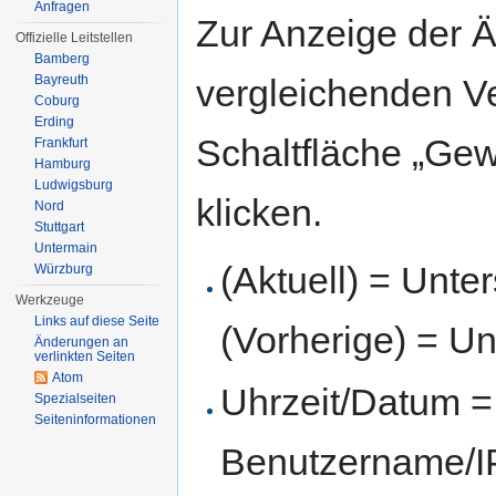
Anfragen
Zur Anzeige der 
Offizielle Leitstellen
Bamberg
Bayreuth
vergleichenden V
Coburg
Erding
Schaltfläche „Gew
Frankfurt
Hamburg
Ludwigsburg
klicken.
Nord
Stuttgart
Untermain
(Aktuell) = Unte
Würzburg
Werkzeuge
Links auf diese Seite
(Vorherige) = Un
Änderungen an
verlinkten Seiten
Atom
Uhrzeit/Datum = 
Spezialseiten
Seiten­informationen
Benutzername/IP