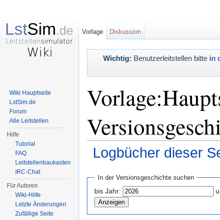
Vorlage
Diskussion
Wichtig:
Benutzerleitstellen bitte
in 
Vorlage:Haupts
Wiki Hauptseite
LstSim.de
Forum
Versionsgesch
Alle Leitstellen
Hilfe
Tutorial
Logbücher dieser Se
FAQ
Leitstellenbaukasten
Wechseln zu:
Navigation
,
Suche
IRC-Chat
In der Versionsgeschichte suchen
Für Autoren
bis Jahr:
u
Wiki-Hilfe
Letzte Änderungen
Zufällige Seite