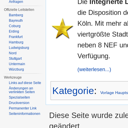
Die
Integrierte 
Anfragen
Offizielle Leitstellen
die Disposition 
Bamberg
Bayreuth
Köln. Mit mehr al
Coburg
Erding
viertgrößte Stad
Frankfurt
Hamburg
neben 8 NEF un
Ludwigsburg
Nord
Verfügung.
Stuttgart
Untermain
(weiterlesen...)
Würzburg
Werkzeuge
Links auf diese Seite
Kategorie
:
Änderungen an
verlinkten Seiten
Vorlage Haupts
Spezialseiten
Druckversion
Permanenter Link
Diese Seite wurde zul
Seiten­informationen
geändert.