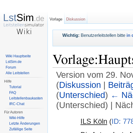
Vorlage
Diskussion
Wichtig:
Benutzerleitstellen bitte
in 
Vorlage:Haupts
Wiki Hauptseite
LstSim.de
Forum
Version vom 29. No
Alle Leitstellen
Hilfe
(
Diskussion
|
Beiträ
Tutorial
(
Unterschied
)
← Näc
FAQ
Leitstellenbaukasten
(Unterschied) | Näc
IRC-Chat
Wechseln zu:
Navigation
,
Suche
Für Autoren
Wiki-Hilfe
ILS Köln
(
ID: 77
Letzte Änderungen
Zufällige Seite