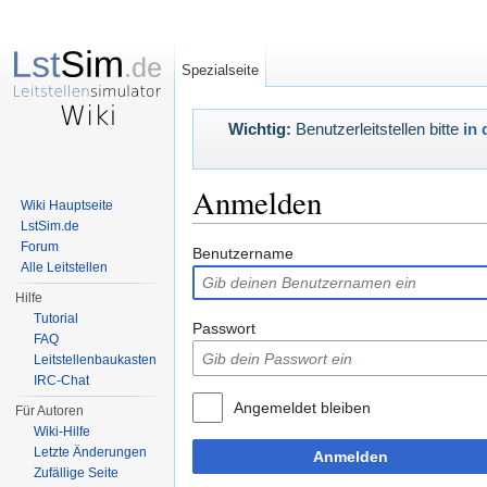
Spezialseite
Wichtig:
Benutzerleitstellen bitte
in 
Anmelden
Wiki Hauptseite
LstSim.de
Wechseln zu:
Navigation
,
Suche
Forum
Benutzername
Alle Leitstellen
Hilfe
Tutorial
Passwort
FAQ
Leitstellenbaukasten
IRC-Chat
Angemeldet bleiben
Für Autoren
Wiki-Hilfe
Letzte Änderungen
Anmelden
Zufällige Seite