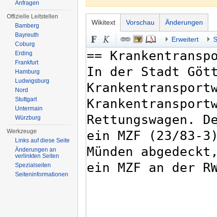
Anfragen
Offizielle Leitstellen
Wikitext
Vorschau
Änderungen
Bamberg
Bayreuth
Erweitert
S
Coburg
Erding
Frankfurt
Hamburg
Ludwigsburg
Nord
Stuttgart
Untermain
Würzburg
Werkzeuge
Links auf diese Seite
Änderungen an
verlinkten Seiten
Spezialseiten
Seiten­informationen