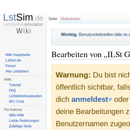
Seite
Diskussion
Wichtig:
Benutzerleitstellen bitte
in 
Bearbeiten von „ILSt G
Wiki Hauptseite
LstSim.de
Wechseln zu:
Navigation
,
Suche
Forum
Alle Leitstellen
Warnung:
Du bist nic
Hilfe
öffentlich sichtbar, fa
Tutorial
FAQ
Leitstellenbaukasten
dich
anmeldest
ode
IRC-Chat
deine Bearbeitungen 
Für Autoren
Wiki-Hilfe
Letzte Änderungen
Benutzernamen zugeo
Zufällige Seite