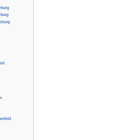
zburg
burg
zburg
eid
n
enfeld