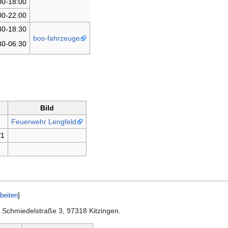
00-18:00
00-22:00
30-18:30
bos-fahrzeuge
30-06:30
Bild
Feuerwehr Lengfeld
/1
beiten
]
r Schmiedelstraße 3, 97318 Kitzingen.