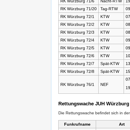
RK Würzburg 71/6
Nacht-RTW
19
RK Würzburg 71/20
Tag-RTW
09
RK Würzburg 72/1
KTW
07
RK Würzburg 72/2
KTW
08
RK Würzburg 72/3
KTW
08
RK Würzburg 72/4
KTW
09
RK Würzburg 72/5
KTW
09
RK Würzburg 72/6
KTW
10
RK Würzburg 72/7
Spät-KTW
13
RK Würzburg 72/8
Spät-KTW
15
07
RK Würzburg 76/1
NEF
19
Rettungswache JUH Würzburg
Die Rettungswache befindet sich in de
Funkrufname
Art