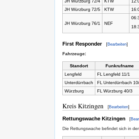
JH Würzburg 72/4
KTW
12:
JH Würzburg 72/5
KTW
16:
06:
JH Würzburg 76/1
NEF
18:
First Responder
[
Bearbeiten
]
Fahrzeuge:
Standort
Funkrufname
Lengfeld
FL Lengfeld 11/1
Unterdürrbach
FL Unterdürrbach 10
Würzburg
FL Würzburg 40/3
Kreis Kitzingen
[
Bearbeiten
]
Rettungswache Kitzingen
[
Bear
Die Rettungswache befindet sich in de