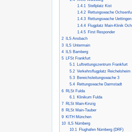
1.4.1
Stellplatz Kist
1.4.2
Rettungswache Ochsenfu
1.4.3
Rettungswache Uettinge
1.4.4
Flugplatz Main-Klinik Oc
1.4.5
First Responder
2
ILS Ansbach
3
ILS Untermain
4
ILS Bamberg
5
LFSt Frankfurt
5.1
Luftrettungszentrum Frankfurt
5.2
Verkehrsflugplatz Reichelsheim
5.3
Bereichsleitungswache 3
5.4
Rettungswache Darmstadt
6
RLSt Fulda
6.1
Klinikum Fulda
7
RLSt Main-Kinzig
8
RLSt Main-Tauber
9
KITH München
10
ILS Nürnberg
10.1
Flughafen Nürnberg (DRF)