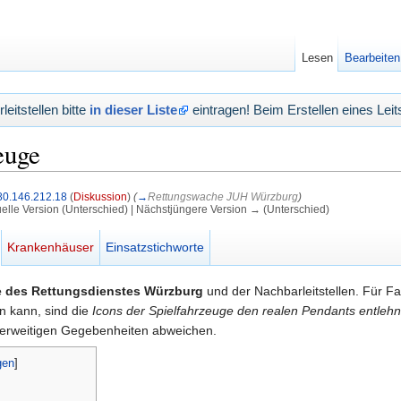
Lesen
Bearbeiten
eitstellen bitte
in dieser Liste
eintragen! Beim Erstellen eines Leits
euge
80.146.212.18
(
Diskussion
)
(
→
Rettungswache JUH Würzburg
)
uelle Version (Unterschied) | Nächstjüngere Version → (Unterschied)
Krankenhäuser
Einsatzstichworte
 des Rettungsdienstes Würzburg
und der Nachbarleitstellen. Für Fa
 kann, sind die
Icons der Spielfahrzeuge den realen Pendants entlehn
derweitigen Gegebenheiten abweichen.
gen
]