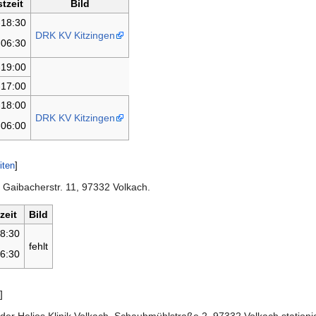
tzeit
Bild
-18:30
DRK KV Kitzingen
-06:30
-19:00
-17:00
-18:00
DRK KV Kitzingen
-06:00
iten
]
 Gaibacherstr. 11, 97332 Volkach.
zeit
Bild
8:30
fehlt
6:30
]
 der Helios Klinik Volkach, Schaubmühlstraße 2, 97332 Volkach stationie