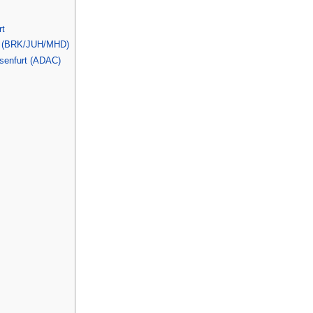
rt
n (BRK/JUH/MHD)
hsenfurt (ADAC)