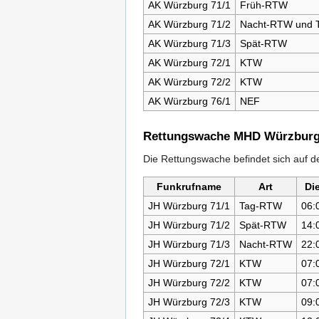
AK Würzburg 71/1
Früh-RTW
AK Würzburg 71/2
Nacht-RTW und 
AK Würzburg 71/3
Spät-RTW
AK Würzburg 72/1
KTW
AK Würzburg 72/2
KTW
AK Würzburg 76/1
NEF
Rettungswache MHD Würzbur
Die Rettungswache befindet sich auf 
Funkrufname
Art
Die
JH Würzburg 71/1
Tag-RTW
06:
JH Würzburg 71/2
Spät-RTW
14:
JH Würzburg 71/3
Nacht-RTW
22:
JH Würzburg 72/1
KTW
07:
JH Würzburg 72/2
KTW
07:
JH Würzburg 72/3
KTW
09: