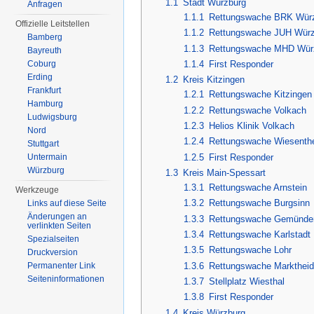
1.1
Stadt Würzburg
Anfragen
1.1.1
Rettungswache BRK Wür
Offizielle Leitstellen
1.1.2
Rettungswache JUH Würz
Bamberg
1.1.3
Rettungswache MHD Wür
Bayreuth
Coburg
1.1.4
First Responder
Erding
1.2
Kreis Kitzingen
Frankfurt
1.2.1
Rettungswache Kitzingen
Hamburg
1.2.2
Rettungswache Volkach
Ludwigsburg
1.2.3
Helios Klinik Volkach
Nord
1.2.4
Rettungswache Wiesenth
Stuttgart
1.2.5
First Responder
Untermain
Würzburg
1.3
Kreis Main-Spessart
1.3.1
Rettungswache Arnstein
Werkzeuge
1.3.2
Rettungswache Burgsinn
Links auf diese Seite
Änderungen an
1.3.3
Rettungswache Gemünde
verlinkten Seiten
1.3.4
Rettungswache Karlstadt
Spezialseiten
1.3.5
Rettungswache Lohr
Druckversion
1.3.6
Rettungswache Marktheid
Permanenter Link
Seiten­informationen
1.3.7
Stellplatz Wiesthal
1.3.8
First Responder
1.4
Kreis Würzburg