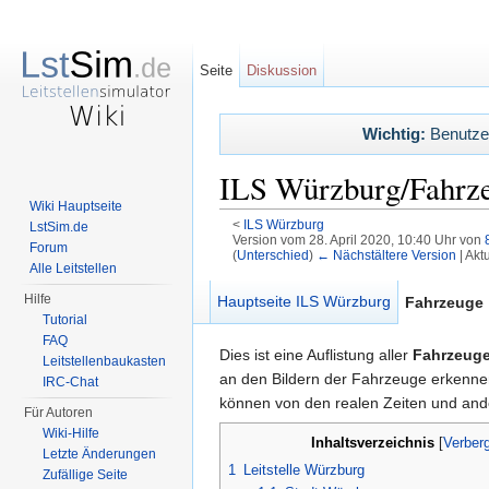
Seite
Diskussion
Wichtig:
Benutzerl
ILS Würzburg/Fahrz
Wiki Hauptseite
<
ILS Würzburg
LstSim.de
Version vom 28. April 2020, 10:40 Uhr von
Forum
(
Unterschied
)
← Nächstältere Version
| Akt
Alle Leitstellen
Wechseln zu:
Navigation
,
Suche
Hilfe
Hauptseite ILS Würzburg
Fahrzeuge
Tutorial
FAQ
Dies ist eine Auflistung aller
Fahrzeuge
Leitstellenbaukasten
an den Bildern der Fahrzeuge erkennen
IRC-Chat
können von den realen Zeiten und an
Für Autoren
Wiki-Hilfe
Inhaltsverzeichnis
[
Verber
Letzte Änderungen
1
Leitstelle Würzburg
Zufällige Seite