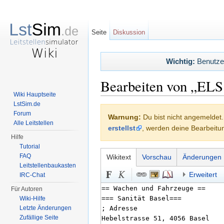
Seite
Diskussion
Wichtig:
Benutzerl
Bearbeiten von „ELS 
Wiki Hauptseite
Wechseln zu:
Navigation
,
Suche
LstSim.de
Forum
Warnung:
Du bist nicht angemeldet. 
Alle Leitstellen
erstellst
, werden deine Bearbeit
Hilfe
Tutorial
FAQ
Wikitext
Vorschau
Änderungen
Leitstellenbaukasten
Erweitert
IRC-Chat
Für Autoren
Wiki-Hilfe
Letzte Änderungen
Zufällige Seite