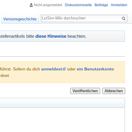
Nicht angemeldet
Diskussionsseite
Beiträge
Anmelden
Suche
Versionsgeschichte
tellenartikels bitte
diese Hinweise
beachten.
hführst. Sofern du dich
anmeldest
oder
ein Benutzerkonto
dnet.
Veröffentlichen
Abbrechen