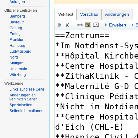
Anfragen
Offizielle Leitstellen
Wikitext
Vorschau
Änderungen
Bamberg
Bayreuth
Erweitert
S
Coburg
Erding
Frankfurt
Hamburg
Ludwigsburg
Nord
Stuttgart
Untermain
Würzburg
Werkzeuge
Links auf diese Seite
Änderungen an
verlinkten Seiten
Spezialseiten
Seiten­informationen