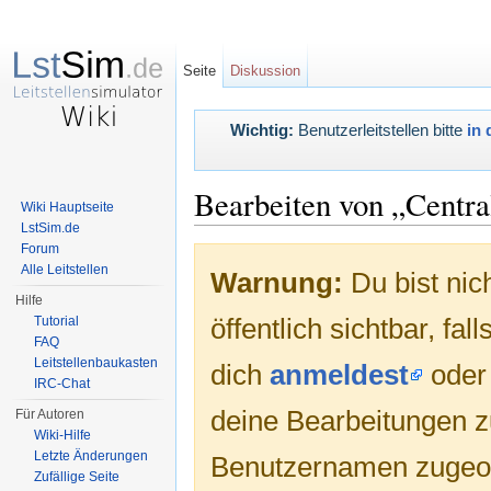
Seite
Diskussion
Wichtig:
Benutzerleitstellen bitte
in 
Bearbeiten von „Centra
Wiki Hauptseite
LstSim.de
Wechseln zu:
Navigation
,
Suche
Forum
Alle Leitstellen
Warnung:
Du bist nic
Hilfe
öffentlich sichtbar, fa
Tutorial
FAQ
Leitstellenbaukasten
dich
anmeldest
ode
IRC-Chat
deine Bearbeitungen 
Für Autoren
Wiki-Hilfe
Letzte Änderungen
Benutzernamen zugeo
Zufällige Seite